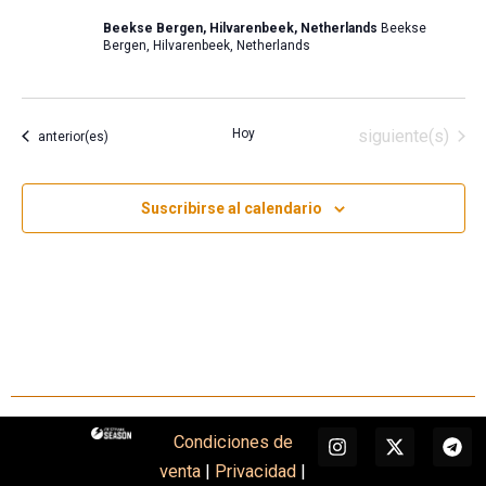
Beekse Bergen, Hilvarenbeek, Netherlands
Beekse
Bergen, Hilvarenbeek, Netherlands
Eventos
Hoy
siguiente(s)
Eventos
anterior(es)
Suscribirse al calendario
I
X
T
Condiciones de
n
-
e
venta
|
Privacidad
|
s
t
l