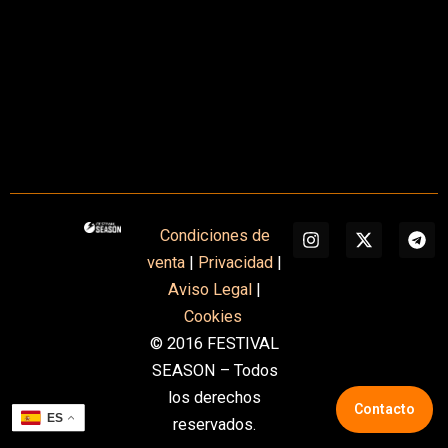
I
X
T
Condiciones de
n
-
e
venta
|
Privacidad
|
s
t
l
t
w
e
Aviso Legal
|
a
i
g
Cookies
g
t
r
r
t
a
© 2016 FESTIVAL
a
e
m
SEASON – Todos
m
r
los derechos
Contacto
ES
reservados.