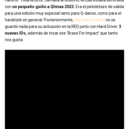
hacerlo. Toda la BLUE cantaba al unísono, la cuál estaba decorada
con
un pequeño guiño a Qlimax 2023.
Era el pistoletazo de salida
para una edición muy especial tanto para Q-dance, como para el
hardstyle en general. Posteriormente,
Sub Zero Project
no se
guardó nada para su actuación en la RED junto con Hard Driver.
3
nuevas IDs,
además de tocar ese ‘Brace For Impact’ que tanto
nos gusta.