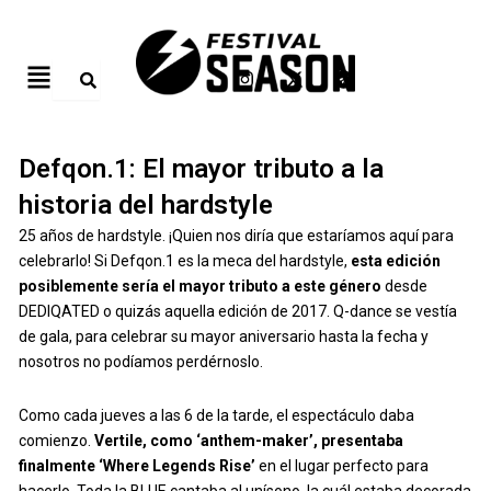
Ir
al
Menú
I
X
T
contenido
n
-
e
s
t
l
t
w
e
Por
festivalseason
/
9 de enero de 2026
a
i
g
g
t
r
Defqon.1: El mayor tributo a la
r
t
a
a
e
m
historia del hardstyle
m
r
25 años de hardstyle. ¡Quien nos diría que estaríamos aquí para
celebrarlo! Si Defqon.1 es la meca del hardstyle,
esta edición
posiblemente sería el mayor tributo a este género
desde
DEDIQATED o quizás aquella edición de 2017. Q-dance se vestía
de gala, para celebrar su mayor aniversario hasta la fecha y
nosotros no podíamos perdérnoslo.
Como cada jueves a las 6 de la tarde, el espectáculo daba
comienzo.
Vertile, como ‘anthem-maker’, presentaba
finalmente ‘Where Legends Rise’
en el lugar perfecto para