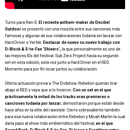
Turno para Ran-D.
El reciente anthem-maker de Decibel
Outdoor
se presentó con una mezcla entre sus canciones más
famosas y algunas de sus colaboraciones todavía sin lanzar con
Hard Driver o Vertile.
Destacar de nuevo su nuevo trabajo con
D-Block & S-te-Fan ‘Shivers’,
la que personalmente es uno de
las mejores IDs del festival. Sub Zero Project hacía su segundo
set en esta edición, esta vez junto a Hard Driver en el RED.
Momento para por fin tocar juntos su colaboración.
Última actuación previa a The Endshow. Rebelion querían tirar
abajo el RED y vaya que si lo hicieron.
Con un set en el que
prácticamente la mitad de los tracks eran premieres o
canciones todavía por lanzar
, demostraron porque están desde
hace años en la elite del rawstyle. Cierre sobresaliente también
para esa nueva colaboración entre Rebelion y Micah Martin la cual
daría paso al show más emblemático del festival,
en el que
Sound Rush, D-Block & S-te-Fan, Dj Isaac o Frontliner entre