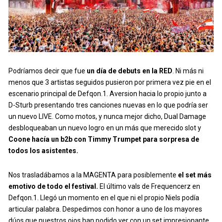
Podríamos decir que fue
un día de debuts en la RED
. Ni más ni
menos que 3 artistas seguidos pusieron por primera vez pie en el
escenario principal de Defqon.1. Aversion hacia lo propio junto a
D-Sturb presentando tres canciones nuevas en lo que podría ser
un nuevo LIVE. Como motos, y nunca mejor dicho, Dual Damage
desbloqueaban un nuevo logro en un más que merecido slot y
Coone hacía un b2b con Timmy Trumpet para sorpresa de
todos los asistentes.
Nos trasladábamos a la MAGENTA para posiblemente
el set más
emotivo de todo el festival.
El último vals de Frequencerz en
Defqon.1. Llegó un momento en el que ni el propio Niels podía
articular palabra. Despedimos con honor a uno de los mayores
dúos que nuestros ojos han podido ver con un set impresionante