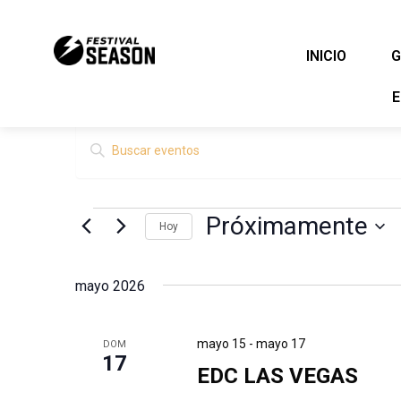
Ir
al
INICIO
G
contenido
E
Navegación
Eventos
Introduce
de
la
palabra
búsqueda
clave.
y
Busca
Próximamente
Hoy
Eventos
vistas
para
Seleccionar
de
la
fecha.
palabra
mayo 2026
Eventos
clave.
mayo 15
-
mayo 17
DOM
17
EDC LAS VEGAS