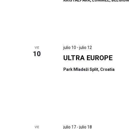
KRISTALPARK, LOMMEL, BELGIU
julio 10
-
julio 12
VIE
10
ULTRA EUROPE
Park Mladeži Split, Croatia
julio 17
-
julio 18
VIE