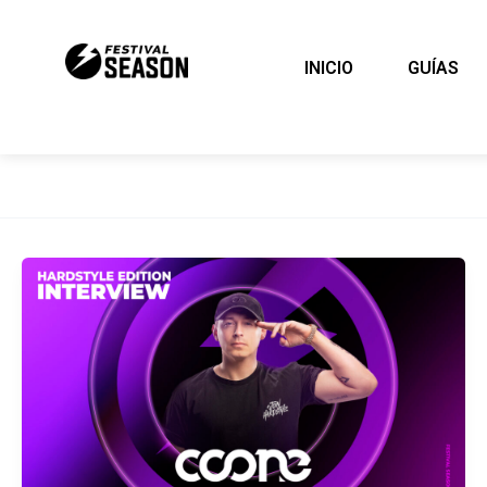
Ir
al
INICIO
GUÍAS
contenido
COONE