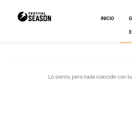
Ir
al
INICIO
G
contenido
E
Inici
Lo siento, pero nada coincide con t