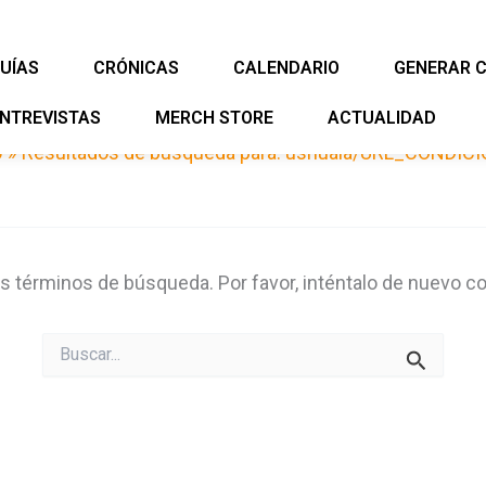
UÍAS
CRÓNICAS
CALENDARIO
GENERAR 
NTREVISTAS
MERCH STORE
ACTUALIDAD
o
Resultados de búsqueda para: ushuaia/URL_CONDIC
us términos de búsqueda. Por favor, inténtalo de nuevo co
Buscar
por: