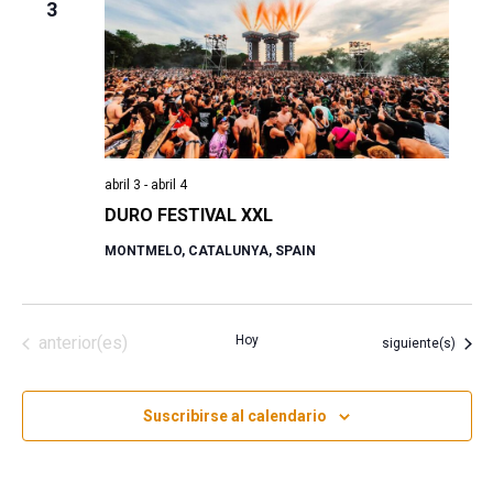
3
abril 3
-
abril 4
DURO FESTIVAL XXL
MONTMELO, CATALUNYA, SPAIN
Eventos
anterior(es)
Hoy
Eventos
siguiente(s)
Suscribirse al calendario