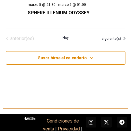
marzo 5 @ 21:30
-
marzo 6 @ 01:00
SPHERE ILLENIUM ODYSSEY
Eventos
anterior(es)
Hoy
Eventos
siguiente(s)
Suscribirse al calendario
I
X
T
Condiciones de
n
-
e
venta
|
Privacidad
|
s
t
l